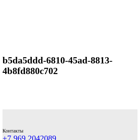
b5da5ddd-6810-45ad-8813-
4b8fd880c702
Контакты
+7 969 2042089