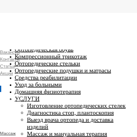
г. Люберцы,
Смирновская 18\20
Ежедневно 9:00 до 21:00
Ортопедические изделия
7 969 204 20 89
Ортопедическая обувь
Вакансии
Компрессионный трикотаж
Контакты
Ортопедические стельки
Статьи
Ортопедические подушки и матрасы
Акции
Средства реабилитации
Уход за больными
Домашняя физиотерапия
г. Люберцы
УСЛУГИ
Пн-Вс 9:00 - 20:45
Изготовление ортопедических стелек
Диагностика стоп, плантоскопия
Выезд врача ортопеда и доставка
ORTHO -
изделий
SALON
Ортопедический
Массаж и мануальная терапия
Массаж
салон