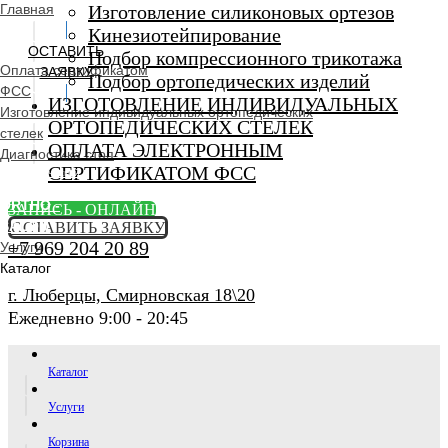
Главная
Изготовление силиконовых ортезов
Кинезиотейпирование
ОСТАВИТЬ
Подбор компрессионного трикотажа
Оплата сертификатом
ЗАЯВКУ
Подбор ортопедических изделий
ФСС
ИЗГОТОВЛЕНИЕ ИНДИВИДУАЛЬНЫХ
Изготовление индивидуальных ортопедических
ОРТОПЕДИЧЕСКИХ СТЕЛЕК
стелек
ОПЛАТА ЭЛЕКТРОННЫМ
Диагностика стоп
СЕРТИФИКАТОМ ФСС
Ортопедический
салон
ORTHO -
ЗАПИСЬ - ОНЛАЙН
SALON
ОСТАВИТЬ ЗАЯВКУ
+7 969 204 20 89
Услуги
Каталог
г. Люберцы, Смирновская 18\20
Ежедневно 9:00 - 20:45
Каталог
Услуги
Корзина