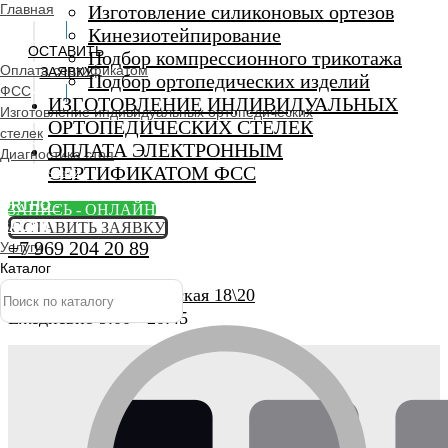
Главная
Изготовление силиконовых ортезов
Кинезиотейпирование
ОСТАВИТЬ
Подбор компрессионного трикотажа
Оплата сертификатом
ЗАЯВКУ
Подбор ортопедических изделий
ФСС
ИЗГОТОВЛЕНИЕ ИНДИВИДУАЛЬНЫХ
Изготовление индивидуальных ортопедических
ОРТОПЕДИЧЕСКИХ СТЕЛЕК
стелек
ОПЛАТА ЭЛЕКТРОННЫМ
Диагностика стоп
СЕРТИФИКАТОМ ФСС
Ортопедический
салон
ORTHO -
ЗАПИСЬ - ОНЛАЙН
SALON
ОСТАВИТЬ ЗАЯВКУ
+7 969 204 20 89
Услуги
Каталог
г. Люберцы, Смирновская 18\20
Ежедневно 9:00 - 20:45