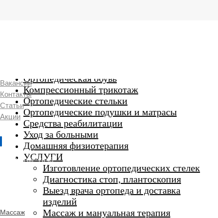
г. Люберцы,
Смирновская 18\20
Ежедневно 9:00 до 21:00
Ортопедические изделия
7 969 204 20 89
Ортопедическая обувь
Вакансии
Компрессионный трикотаж
Контакты
Ортопедические стельки
Статьи
Ортопедические подушки и матрасы
Акции
Средства реабилитации
Уход за больными
Домашняя физиотерапия
г. Люберцы
УСЛУГИ
Пн-Вс 9:00 - 20:45
Изготовление ортопедических стелек
Диагностика стоп, плантоскопия
Выезд врача ортопеда и доставка
ORTHO -
изделий
SALON
Ортопедический
Массаж и мануальная терапия
Массаж
салон