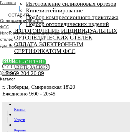
Главная
Изготовление силиконовых ортезов
Кинезиотейпирование
ОСТАВИТЬ
Подбор компрессионного трикотажа
Оплата сертификатом
ЗАЯВКУ
Подбор ортопедических изделий
ФСС
ИЗГОТОВЛЕНИЕ ИНДИВИДУАЛЬНЫХ
Изготовление индивидуальных ортопедических
ОРТОПЕДИЧЕСКИХ СТЕЛЕК
стелек
ОПЛАТА ЭЛЕКТРОННЫМ
Диагностика стоп
СЕРТИФИКАТОМ ФСС
Ортопедический
салон
ORTHO -
ЗАПИСЬ - ОНЛАЙН
SALON
ОСТАВИТЬ ЗАЯВКУ
+7 969 204 20 89
Услуги
Каталог
г. Люберцы, Смирновская 18\20
Ежедневно 9:00 - 20:45
Каталог
Услуги
Корзина