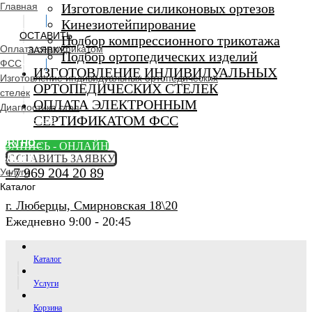
Главная
Изготовление силиконовых ортезов
Кинезиотейпирование
ОСТАВИТЬ
Подбор компрессионного трикотажа
Оплата сертификатом
ЗАЯВКУ
Подбор ортопедических изделий
ФСС
ИЗГОТОВЛЕНИЕ ИНДИВИДУАЛЬНЫХ
Изготовление индивидуальных ортопедических
ОРТОПЕДИЧЕСКИХ СТЕЛЕК
стелек
ОПЛАТА ЭЛЕКТРОННЫМ
Диагностика стоп
СЕРТИФИКАТОМ ФСС
Ортопедический
салон
ORTHO -
ЗАПИСЬ - ОНЛАЙН
SALON
ОСТАВИТЬ ЗАЯВКУ
+7 969 204 20 89
Услуги
Каталог
г. Люберцы, Смирновская 18\20
Ежедневно 9:00 - 20:45
Каталог
Услуги
Корзина