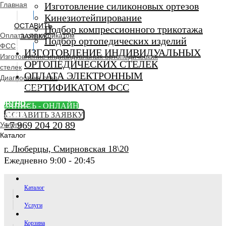
Главная
Изготовление силиконовых ортезов
Кинезиотейпирование
ОСТАВИТЬ
Подбор компрессионного трикотажа
Оплата сертификатом
ЗАЯВКУ
Подбор ортопедических изделий
ФСС
ИЗГОТОВЛЕНИЕ ИНДИВИДУАЛЬНЫХ
Изготовление индивидуальных ортопедических
ОРТОПЕДИЧЕСКИХ СТЕЛЕК
стелек
ОПЛАТА ЭЛЕКТРОННЫМ
Диагностика стоп
СЕРТИФИКАТОМ ФСС
Ортопедический
салон
ORTHO -
ЗАПИСЬ - ОНЛАЙН
SALON
ОСТАВИТЬ ЗАЯВКУ
+7 969 204 20 89
Услуги
Каталог
г. Люберцы, Смирновская 18\20
Ежедневно 9:00 - 20:45
Каталог
Услуги
Корзина