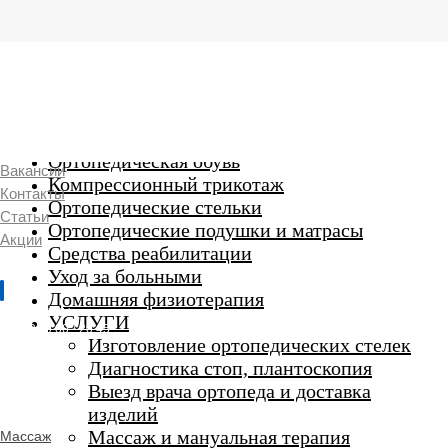
г. Люберцы,
Смирновская 18\20
Ежедневно 9:00 до 21:00
Ортопедические изделия
7 969 204 20 89
Ортопедическая обувь
Вакансии
Компрессионный трикотаж
Контакты
Ортопедические стельки
Статьи
Ортопедические подушки и матрасы
Акции
Средства реабилитации
Уход за больными
Домашняя физиотерапия
г. Люберцы
УСЛУГИ
Пн-Вс 9:00 - 20:45
Изготовление ортопедических стелек
Диагностика стоп, плантоскопия
Выезд врача ортопеда и доставка
ORTHO -
изделий
SALON
Ортопедический
Массаж и мануальная терапия
Массаж
салон