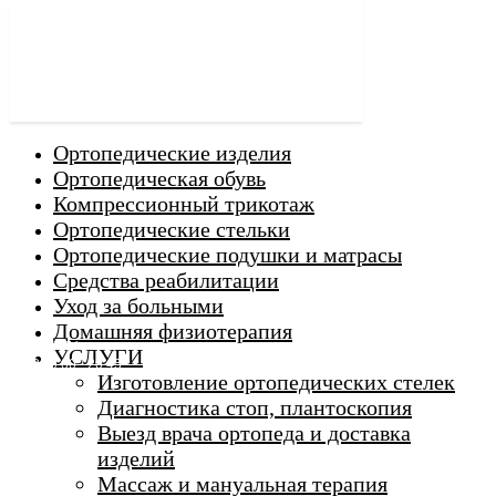
Ортопедические изделия
Ортопедическая обувь
Компрессионный трикотаж
Ортопедические стельки
Ортопедические подушки и матрасы
Средства реабилитации
Уход за больными
Домашняя физиотерапия
г. Люберцы
УСЛУГИ
Пн-Вс 9:00 - 20:45
Изготовление ортопедических стелек
Диагностика стоп, плантоскопия
Выезд врача ортопеда и доставка
ORTHO -
изделий
SALON
Ортопедический
Массаж и мануальная терапия
салон