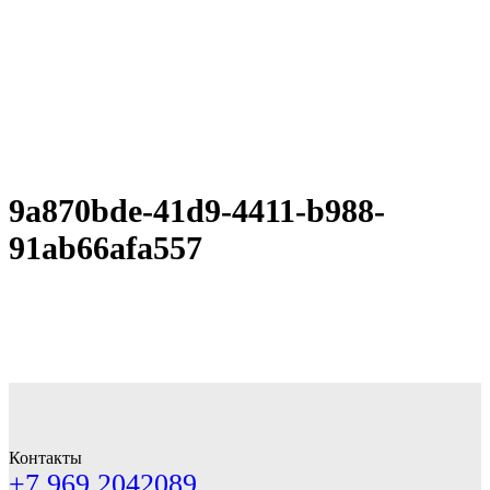
9a870bde-41d9-4411-b988-
91ab66afa557
Контакты
+7 969 2042089