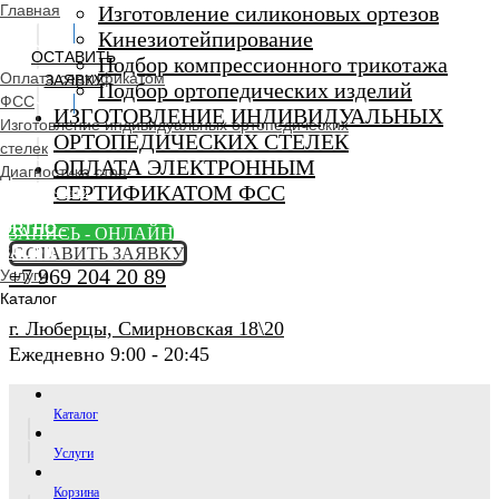
Главная
Изготовление силиконовых ортезов
Кинезиотейпирование
ОСТАВИТЬ
Подбор компрессионного трикотажа
Оплата сертификатом
ЗАЯВКУ
Подбор ортопедических изделий
ФСС
ИЗГОТОВЛЕНИЕ ИНДИВИДУАЛЬНЫХ
Изготовление индивидуальных ортопедических
ОРТОПЕДИЧЕСКИХ СТЕЛЕК
стелек
ОПЛАТА ЭЛЕКТРОННЫМ
Диагностика стоп
СЕРТИФИКАТОМ ФСС
Ортопедический
салон
ORTHO -
ЗАПИСЬ - ОНЛАЙН
SALON
ОСТАВИТЬ ЗАЯВКУ
+7 969 204 20 89
Услуги
Каталог
г. Люберцы, Смирновская 18\20
Ежедневно 9:00 - 20:45
Каталог
Услуги
Корзина