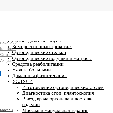
г. Люберцы,
Смирновская 18\20
Ежедневно 9:00 до 21:00
Ортопедические изделия
7 969 204 20 89
Ортопедическая обувь
Вакансии
Компрессионный трикотаж
Контакты
Ортопедические стельки
Статьи
Ортопедические подушки и матрасы
Акции
Средства реабилитации
Уход за больными
Домашняя физиотерапия
г. Люберцы
УСЛУГИ
Пн-Вс 9:00 - 20:45
Изготовление ортопедических стелек
Диагностика стоп, плантоскопия
Выезд врача ортопеда и доставка
ORTHO -
изделий
SALON
Ортопедический
Массаж и мануальная терапия
Массаж
салон