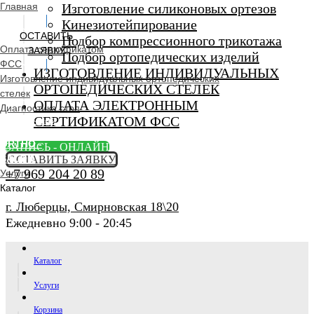
Главная
Изготовление силиконовых ортезов
Кинезиотейпирование
ОСТАВИТЬ
Подбор компрессионного трикотажа
Оплата сертификатом
ЗАЯВКУ
Подбор ортопедических изделий
ФСС
ИЗГОТОВЛЕНИЕ ИНДИВИДУАЛЬНЫХ
Изготовление индивидуальных ортопедических
ОРТОПЕДИЧЕСКИХ СТЕЛЕК
стелек
ОПЛАТА ЭЛЕКТРОННЫМ
Диагностика стоп
СЕРТИФИКАТОМ ФСС
Ортопедический
салон
ORTHO -
ЗАПИСЬ - ОНЛАЙН
SALON
ОСТАВИТЬ ЗАЯВКУ
+7 969 204 20 89
Услуги
Каталог
г. Люберцы, Смирновская 18\20
Ежедневно 9:00 - 20:45
Каталог
Услуги
Корзина