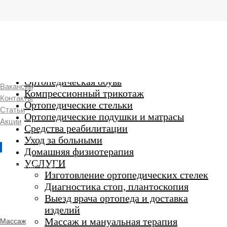
г. Люберцы,
Смирновская 18\20
Ежедневно 9:00 до 21:00
Ортопедические изделия
7 969 204 20 89
Ортопедическая обувь
Вакансии
Компрессионный трикотаж
Контакты
Ортопедические стельки
Статьи
Ортопедические подушки и матрасы
Акции
Средства реабилитации
Уход за больными
Домашняя физиотерапия
г. Люберцы
УСЛУГИ
Пн-Вс 9:00 - 20:45
Изготовление ортопедических стелек
Диагностика стоп, плантоскопия
Выезд врача ортопеда и доставка
ORTHO -
изделий
SALON
Ортопедический
Массаж и мануальная терапия
Массаж
салон