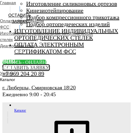
Главная
Изготовление силиконовых ортезов
Кинезиотейпирование
ОСТАВИТЬ
Подбор компрессионного трикотажа
Оплата сертификатом
ЗАЯВКУ
Подбор ортопедических изделий
ФСС
ИЗГОТОВЛЕНИЕ ИНДИВИДУАЛЬНЫХ
Изготовление индивидуальных ортопедических
ОРТОПЕДИЧЕСКИХ СТЕЛЕК
стелек
ОПЛАТА ЭЛЕКТРОННЫМ
Диагностика стоп
СЕРТИФИКАТОМ ФСС
Ортопедический
салон
ORTHO -
ЗАПИСЬ - ОНЛАЙН
SALON
ОСТАВИТЬ ЗАЯВКУ
+7 969 204 20 89
Услуги
Каталог
г. Люберцы, Смирновская 18\20
Ежедневно 9:00 - 20:45
Каталог