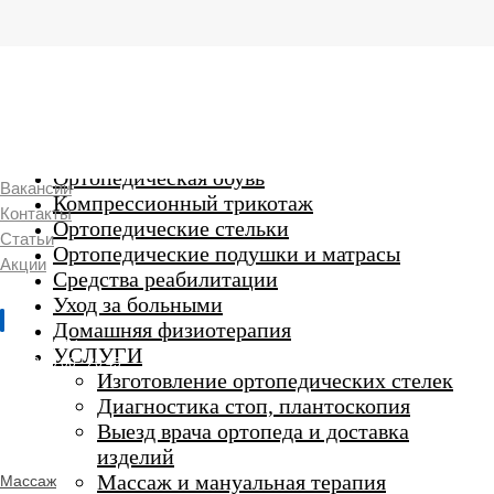
г. Люберцы,
Смирновская 18\20
Ежедневно 9:00 до 21:00
Ортопедические изделия
7 969 204 20 89
Ортопедическая обувь
Вакансии
Компрессионный трикотаж
Контакты
Ортопедические стельки
Статьи
Ортопедические подушки и матрасы
Акции
Средства реабилитации
Уход за больными
Домашняя физиотерапия
г. Люберцы
УСЛУГИ
Пн-Вс 9:00 - 20:45
Изготовление ортопедических стелек
Диагностика стоп, плантоскопия
Выезд врача ортопеда и доставка
ORTHO -
изделий
SALON
Ортопедический
Массаж и мануальная терапия
Массаж
салон