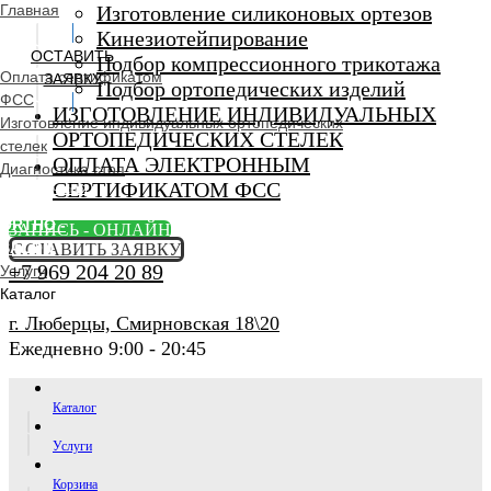
Главная
Изготовление силиконовых ортезов
Кинезиотейпирование
ОСТАВИТЬ
Подбор компрессионного трикотажа
Оплата сертификатом
ЗАЯВКУ
Подбор ортопедических изделий
ФСС
ИЗГОТОВЛЕНИЕ ИНДИВИДУАЛЬНЫХ
Изготовление индивидуальных ортопедических
ОРТОПЕДИЧЕСКИХ СТЕЛЕК
стелек
ОПЛАТА ЭЛЕКТРОННЫМ
Диагностика стоп
СЕРТИФИКАТОМ ФСС
Ортопедический
салон
ORTHO -
ЗАПИСЬ - ОНЛАЙН
SALON
ОСТАВИТЬ ЗАЯВКУ
+7 969 204 20 89
Услуги
Каталог
г. Люберцы, Смирновская 18\20
Ежедневно 9:00 - 20:45
Каталог
Услуги
Корзина