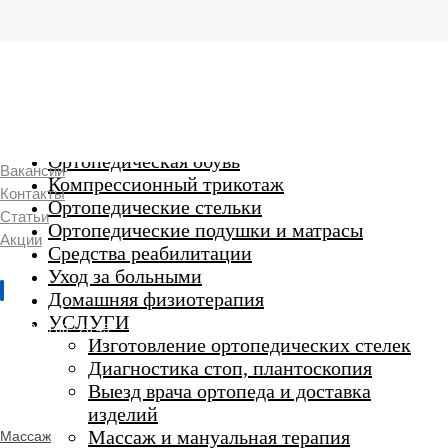
г. Люберцы,
Смирновская 18\20
Ежедневно 9:00 до 21:00
Ортопедические изделия
7 969 204 20 89
Ортопедическая обувь
Вакансии
Компрессионный трикотаж
Контакты
Ортопедические стельки
Статьи
Ортопедические подушки и матрасы
Акции
Средства реабилитации
Уход за больными
Домашняя физиотерапия
г. Люберцы
УСЛУГИ
Пн-Вс 9:00 - 20:45
Изготовление ортопедических стелек
Диагностика стоп, плантоскопия
Выезд врача ортопеда и доставка
ORTHO -
изделий
SALON
Ортопедический
Массаж и мануальная терапия
Массаж
салон