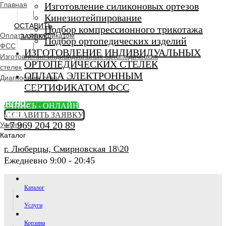
Главная
Изготовление силиконовых ортезов
Кинезиотейпирование
ОСТАВИТЬ
Подбор компрессионного трикотажа
Оплата сертификатом
ЗАЯВКУ
Подбор ортопедических изделий
ФСС
ИЗГОТОВЛЕНИЕ ИНДИВИДУАЛЬНЫХ
Изготовление индивидуальных ортопедических
ОРТОПЕДИЧЕСКИХ СТЕЛЕК
стелек
ОПЛАТА ЭЛЕКТРОННЫМ
Диагностика стоп
СЕРТИФИКАТОМ ФСС
Ортопедический
салон
ORTHO -
ЗАПИСЬ - ОНЛАЙН
SALON
ОСТАВИТЬ ЗАЯВКУ
+7 969 204 20 89
Услуги
Каталог
г. Люберцы, Смирновская 18\20
Ежедневно 9:00 - 20:45
Каталог
Услуги
Корзина