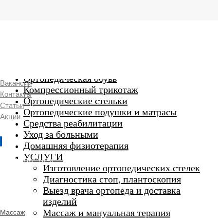
г. Люберцы,
Смирновская 18\20
Ежедневно 9:00 до 21:00
Ортопедические изделия
7 969 204 20 89
Ортопедическая обувь
Вакансии
Компрессионный трикотаж
Контакты
Ортопедические стельки
Статьи
Ортопедические подушки и матрасы
Акции
Средства реабилитации
Уход за больными
Домашняя физиотерапия
г. Люберцы
УСЛУГИ
Пн-Вс 9:00 - 20:45
Изготовление ортопедических стелек
Диагностика стоп, плантоскопия
Выезд врача ортопеда и доставка
ORTHO -
изделий
SALON
Ортопедический
Массаж и мануальная терапия
Массаж
салон