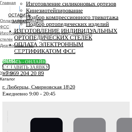
Главная
Изготовление силиконовых ортезов
Кинезиотейпирование
ОСТАВИТЬ
Подбор компрессионного трикотажа
Оплата сертификатом
ЗАЯВКУ
Подбор ортопедических изделий
ФСС
ИЗГОТОВЛЕНИЕ ИНДИВИДУАЛЬНЫХ
Изготовление индивидуальных ортопедических
ОРТОПЕДИЧЕСКИХ СТЕЛЕК
стелек
ОПЛАТА ЭЛЕКТРОННЫМ
Диагностика стоп
СЕРТИФИКАТОМ ФСС
Ортопедический
салон
ORTHO -
ЗАПИСЬ - ОНЛАЙН
SALON
ОСТАВИТЬ ЗАЯВКУ
+7 969 204 20 89
Услуги
Каталог
г. Люберцы, Смирновская 18\20
Ежедневно 9:00 - 20:45