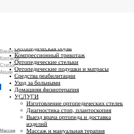
г. Люберцы,
Смирновская 18\20
Ежедневно 9:00 до 21:00
Ортопедические изделия
7 969 204 20 89
Ортопедическая обувь
Вакансии
Компрессионный трикотаж
Контакты
Ортопедические стельки
Статьи
Ортопедические подушки и матрасы
Акции
Средства реабилитации
Уход за больными
Домашняя физиотерапия
г. Люберцы
УСЛУГИ
Пн-Вс 9:00 - 20:45
Изготовление ортопедических стелек
Диагностика стоп, плантоскопия
Выезд врача ортопеда и доставка
ORTHO -
изделий
SALON
Ортопедический
Массаж и мануальная терапия
Массаж
салон