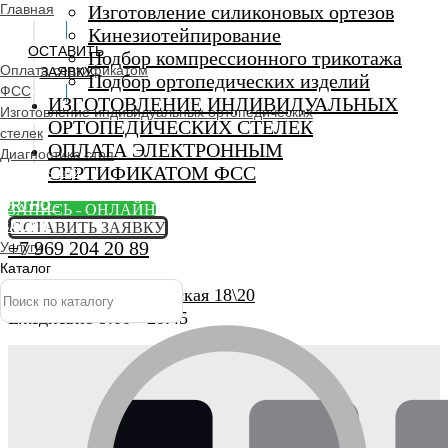
Главная
Изготовление силиконовых ортезов
Кинезиотейпирование
ОСТАВИТЬ
Подбор компрессионного трикотажа
Оплата сертификатом
ЗАЯВКУ
Подбор ортопедических изделий
ФСС
ИЗГОТОВЛЕНИЕ ИНДИВИДУАЛЬНЫХ
Изготовление индивидуальных ортопедических
ОРТОПЕДИЧЕСКИХ СТЕЛЕК
стелек
ОПЛАТА ЭЛЕКТРОННЫМ
Диагностика стоп
СЕРТИФИКАТОМ ФСС
Ортопедический
салон
ORTHO -
ЗАПИСЬ - ОНЛАЙН
SALON
ОСТАВИТЬ ЗАЯВКУ
+7 969 204 20 89
Услуги
Каталог
г. Люберцы, Смирновская 18\20
Ежедневно 9:00 - 20:45