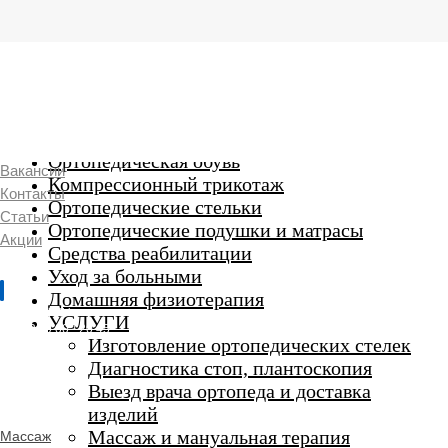
г. Люберцы,
Смирновская 18\20
Ежедневно 9:00 до 21:00
Ортопедические изделия
7 969 204 20 89
Ортопедическая обувь
Вакансии
Компрессионный трикотаж
Контакты
Ортопедические стельки
Статьи
Ортопедические подушки и матрасы
Акции
Средства реабилитации
Уход за больными
Домашняя физиотерапия
г. Люберцы
УСЛУГИ
Пн-Вс 9:00 - 20:45
Изготовление ортопедических стелек
Диагностика стоп, плантоскопия
Выезд врача ортопеда и доставка
ORTHO -
изделий
SALON
Ортопедический
Массаж и мануальная терапия
Массаж
салон