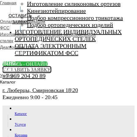
Главная
Изготовление силиконовых ортезов
Кинезиотейпирование
ОСТАВИТЬ
Подбор компрессионного трикотажа
Оплата сертификатом
ЗАЯВКУ
Подбор ортопедических изделий
ФСС
ИЗГОТОВЛЕНИЕ ИНДИВИДУАЛЬНЫХ
Изготовление индивидуальных ортопедических
ОРТОПЕДИЧЕСКИХ СТЕЛЕК
стелек
ОПЛАТА ЭЛЕКТРОННЫМ
Диагностика стоп
СЕРТИФИКАТОМ ФСС
Ортопедический
салон
ORTHO -
ЗАПИСЬ - ОНЛАЙН
SALON
ОСТАВИТЬ ЗАЯВКУ
+7 969 204 20 89
Услуги
Каталог
г. Люберцы, Смирновская 18\20
Ежедневно 9:00 - 20:45
Каталог
Услуги
Корзина