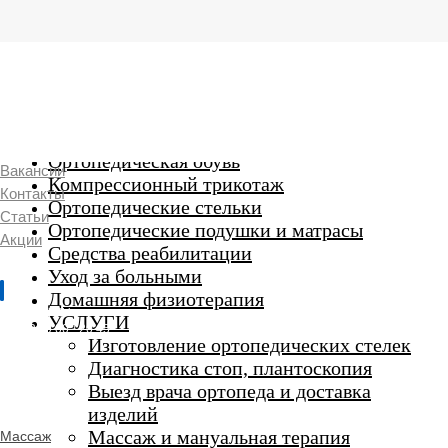
г. Люберцы,
Смирновская 18\20
Ежедневно 9:00 до 21:00
Ортопедические изделия
7 969 204 20 89
Ортопедическая обувь
Вакансии
Компрессионный трикотаж
Контакты
Ортопедические стельки
Статьи
Ортопедические подушки и матрасы
Акции
Средства реабилитации
Уход за больными
Домашняя физиотерапия
г. Люберцы
УСЛУГИ
Пн-Вс 9:00 - 20:45
Изготовление ортопедических стелек
Диагностика стоп, плантоскопия
Выезд врача ортопеда и доставка
ORTHO -
изделий
SALON
Ортопедический
Массаж и мануальная терапия
Массаж
салон