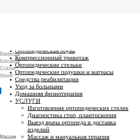
г. Люберцы,
Смирновская 18\20
Ежедневно 9:00 до 21:00
Ортопедические изделия
7 969 204 20 89
Ортопедическая обувь
Вакансии
Компрессионный трикотаж
Контакты
Ортопедические стельки
Статьи
Ортопедические подушки и матрасы
Акции
Средства реабилитации
Уход за больными
Домашняя физиотерапия
г. Люберцы
УСЛУГИ
Пн-Вс 9:00 - 20:45
Изготовление ортопедических стелек
Диагностика стоп, плантоскопия
Выезд врача ортопеда и доставка
ORTHO -
изделий
SALON
Ортопедический
Массаж и мануальная терапия
Массаж
салон