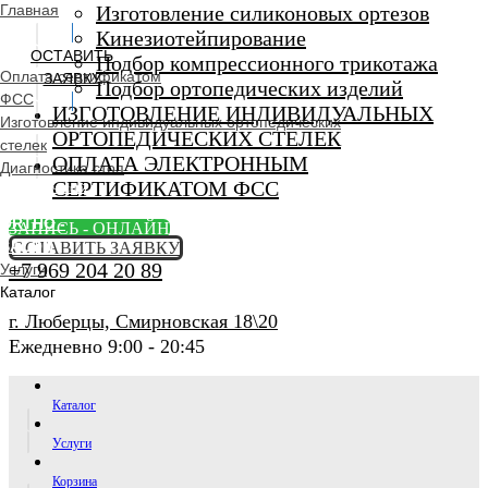
Главная
Изготовление силиконовых ортезов
Кинезиотейпирование
ОСТАВИТЬ
Подбор компрессионного трикотажа
Оплата сертификатом
ЗАЯВКУ
Подбор ортопедических изделий
ФСС
ИЗГОТОВЛЕНИЕ ИНДИВИДУАЛЬНЫХ
Изготовление индивидуальных ортопедических
ОРТОПЕДИЧЕСКИХ СТЕЛЕК
стелек
ОПЛАТА ЭЛЕКТРОННЫМ
Диагностика стоп
СЕРТИФИКАТОМ ФСС
Ортопедический
салон
ORTHO -
ЗАПИСЬ - ОНЛАЙН
SALON
ОСТАВИТЬ ЗАЯВКУ
+7 969 204 20 89
Услуги
Каталог
г. Люберцы, Смирновская 18\20
Ежедневно 9:00 - 20:45
Каталог
Услуги
Корзина