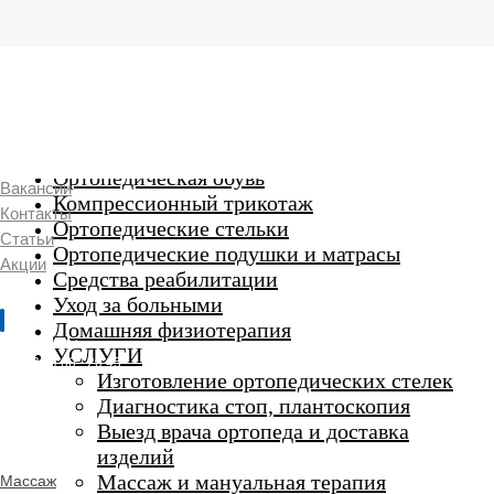
г. Люберцы,
Смирновская 18\20
Ежедневно 9:00 до 21:00
Ортопедические изделия
7 969 204 20 89
Ортопедическая обувь
Вакансии
Компрессионный трикотаж
Контакты
Ортопедические стельки
Статьи
Ортопедические подушки и матрасы
Акции
Средства реабилитации
Уход за больными
Домашняя физиотерапия
г. Люберцы
УСЛУГИ
Пн-Вс 9:00 - 20:45
Изготовление ортопедических стелек
Диагностика стоп, плантоскопия
Выезд врача ортопеда и доставка
ORTHO -
изделий
SALON
Ортопедический
Массаж и мануальная терапия
Массаж
салон