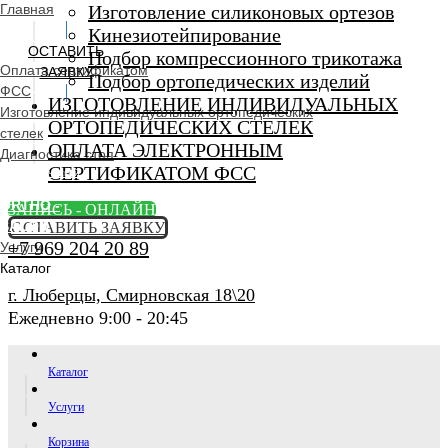
Главная
Изготовление силиконовых ортезов
Кинезиотейпирование
ОСТАВИТЬ
Подбор компрессионного трикотажа
Оплата сертификатом
ЗАЯВКУ
Подбор ортопедических изделий
ФСС
ИЗГОТОВЛЕНИЕ ИНДИВИДУАЛЬНЫХ
Изготовление индивидуальных ортопедических
ОРТОПЕДИЧЕСКИХ СТЕЛЕК
стелек
ОПЛАТА ЭЛЕКТРОННЫМ
Диагностика стоп
СЕРТИФИКАТОМ ФСС
Ортопедический
салон
ORTHO -
ЗАПИСЬ - ОНЛАЙН
SALON
ОСТАВИТЬ ЗАЯВКУ
+7 969 204 20 89
Услуги
Каталог
г. Люберцы, Смирновская 18\20
Ежедневно 9:00 - 20:45
Каталог
Услуги
Корзина