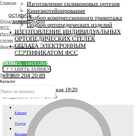
Главная
Изготовление силиконовых ортезов
Кинезиотейпирование
ОСТАВИТЬ
Подбор компрессионного трикотажа
Оплата сертификатом
ЗАЯВКУ
Подбор ортопедических изделий
ФСС
ИЗГОТОВЛЕНИЕ ИНДИВИДУАЛЬНЫХ
Изготовление индивидуальных ортопедических
ОРТОПЕДИЧЕСКИХ СТЕЛЕК
стелек
ОПЛАТА ЭЛЕКТРОННЫМ
Диагностика стоп
СЕРТИФИКАТОМ ФСС
Ортопедический
салон
ORTHO -
ЗАПИСЬ - ОНЛАЙН
SALON
ОСТАВИТЬ ЗАЯВКУ
+7 969 204 20 89
Услуги
Каталог
г. Люберцы, Смирновская 18\20
Ежедневно 9:00 - 20:45
Каталог
Услуги
Корзина