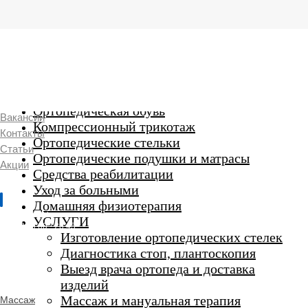
г. Люберцы,
Смирновская 18\20
Ежедневно 9:00 до 21:00
Ортопедические изделия
7 969 204 20 89
Ортопедическая обувь
Вакансии
Компрессионный трикотаж
Контакты
Ортопедические стельки
Статьи
Ортопедические подушки и матрасы
Акции
Средства реабилитации
Уход за больными
Домашняя физиотерапия
г. Люберцы
УСЛУГИ
Пн-Вс 9:00 - 20:45
Изготовление ортопедических стелек
Диагностика стоп, плантоскопия
Выезд врача ортопеда и доставка
ORTHO -
изделий
SALON
Ортопедический
Массаж и мануальная терапия
Массаж
салон