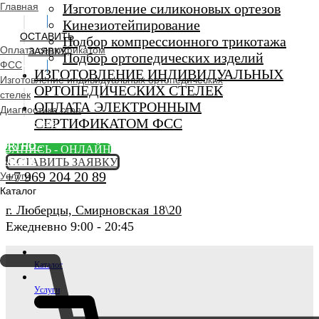
Главная
Изготовление силиконовых ортезов
Кинезиотейпирование
ОСТАВИТЬ
Подбор компрессионного трикотажа
Оплата сертификатом
ЗАЯВКУ
Подбор ортопедических изделий
ФСС
ИЗГОТОВЛЕНИЕ ИНДИВИДУАЛЬНЫХ
Изготовление индивидуальных ортопедических
ОРТОПЕДИЧЕСКИХ СТЕЛЕК
стелек
ОПЛАТА ЭЛЕКТРОННЫМ
Диагностика стоп
СЕРТИФИКАТОМ ФСС
Ортопедический
салон
ORTHO -
ЗАПИСЬ - ОНЛАЙН
SALON
ОСТАВИТЬ ЗАЯВКУ
+7 969 204 20 89
Услуги
Каталог
г. Люберцы, Смирновская 18\20
Ежедневно 9:00 - 20:45
Каталог
Услуги