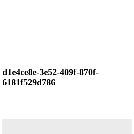
d1e4ce8e-3e52-409f-870f-
6181f529d786