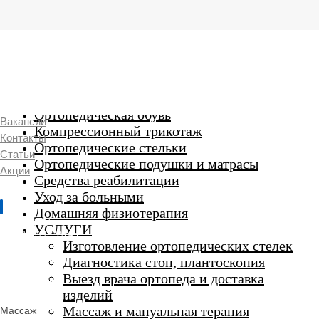
г. Люберцы,
Смирновская 18\20
Ежедневно 9:00 до 21:00
Ортопедические изделия
7 969 204 20 89
Ортопедическая обувь
Вакансии
Компрессионный трикотаж
Контакты
Ортопедические стельки
Статьи
Ортопедические подушки и матрасы
Акции
Средства реабилитации
Уход за больными
Домашняя физиотерапия
г. Люберцы
УСЛУГИ
Пн-Вс 9:00 - 20:45
Изготовление ортопедических стелек
Диагностика стоп, плантоскопия
Выезд врача ортопеда и доставка
ORTHO -
изделий
SALON
Ортопедический
Массаж и мануальная терапия
Массаж
салон