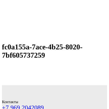
fc0a155a-7ace-4b25-8020-
7bf605737259
Контакты
+7 969 2042089