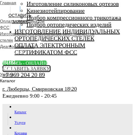
Главная
Изготовление силиконовых ортезов
Кинезиотейпирование
ОСТАВИТЬ
Подбор компрессионного трикотажа
Оплата сертификатом
ЗАЯВКУ
Подбор ортопедических изделий
ФСС
ИЗГОТОВЛЕНИЕ ИНДИВИДУАЛЬНЫХ
Изготовление индивидуальных ортопедических
ОРТОПЕДИЧЕСКИХ СТЕЛЕК
стелек
ОПЛАТА ЭЛЕКТРОННЫМ
Диагностика стоп
СЕРТИФИКАТОМ ФСС
Ортопедический
салон
ORTHO -
ЗАПИСЬ - ОНЛАЙН
SALON
ОСТАВИТЬ ЗАЯВКУ
+7 969 204 20 89
Услуги
Каталог
г. Люберцы, Смирновская 18\20
Ежедневно 9:00 - 20:45
Каталог
Услуги
Корзина