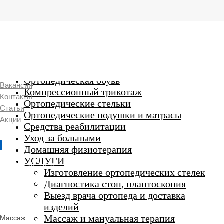
г. Люберцы,
Смирновская 18\20
Ежедневно 9:00 до 21:00
Ортопедические изделия
7 969 204 20 89
Ортопедическая обувь
Вакансии
Компрессионный трикотаж
Контакты
Ортопедические стельки
Статьи
Ортопедические подушки и матрасы
Акции
Средства реабилитации
Уход за больными
Домашняя физиотерапия
г. Люберцы
УСЛУГИ
Пн-Вс 9:00 - 20:45
Изготовление ортопедических стелек
Диагностика стоп, плантоскопия
Выезд врача ортопеда и доставка
ORTHO -
изделий
SALON
Ортопедический
Массаж и мануальная терапия
Массаж
салон