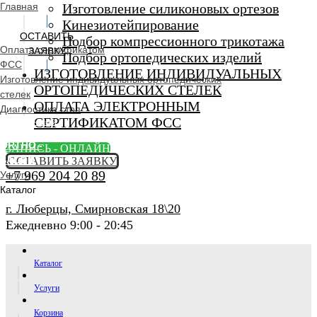
Главная
Изготовление силиконовых ортезов
Кинезиотейпирование
ОСТАВИТЬ
Подбор компрессионного трикотажа
Оплата сертификатом
ЗАЯВКУ
Подбор ортопедических изделий
ФСС
ИЗГОТОВЛЕНИЕ ИНДИВИДУАЛЬНЫХ
Изготовление индивидуальных ортопедических
ОРТОПЕДИЧЕСКИХ СТЕЛЕК
стелек
ОПЛАТА ЭЛЕКТРОННЫМ
Диагностика стоп
СЕРТИФИКАТОМ ФСС
Ортопедический
салон
ORTHO -
ЗАПИСЬ - ОНЛАЙН
SALON
ОСТАВИТЬ ЗАЯВКУ
+7 969 204 20 89
Услуги
Каталог
г. Люберцы, Смирновская 18\20
Ежедневно 9:00 - 20:45
Каталог
Услуги
Корзина