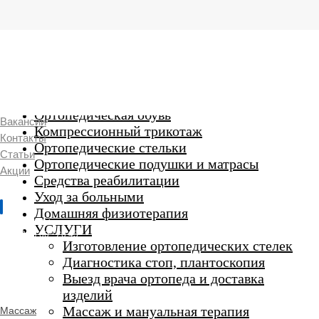
г. Люберцы,
Смирновская 18\20
Ежедневно 9:00 до 21:00
Ортопедические изделия
7 969 204 20 89
Ортопедическая обувь
Вакансии
Компрессионный трикотаж
Контакты
Ортопедические стельки
Статьи
Ортопедические подушки и матрасы
Акции
Средства реабилитации
Уход за больными
Домашняя физиотерапия
г. Люберцы
УСЛУГИ
Пн-Вс 9:00 - 20:45
Изготовление ортопедических стелек
Диагностика стоп, плантоскопия
Выезд врача ортопеда и доставка
ORTHO -
изделий
SALON
Ортопедический
Массаж и мануальная терапия
Массаж
салон