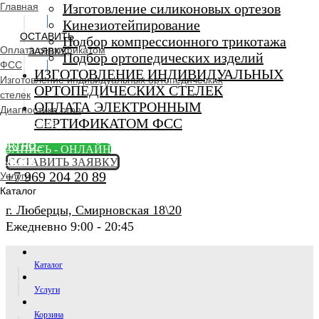
Главная
Изготовление силиконовых ортезов
Кинезиотейпирование
ОСТАВИТЬ
Подбор компрессионного трикотажа
Оплата сертификатом
ЗАЯВКУ
Подбор ортопедических изделий
ФСС
ИЗГОТОВЛЕНИЕ ИНДИВИДУАЛЬНЫХ
Изготовление индивидуальных ортопедических
ОРТОПЕДИЧЕСКИХ СТЕЛЕК
стелек
ОПЛАТА ЭЛЕКТРОННЫМ
Диагностика стоп
СЕРТИФИКАТОМ ФСС
Ортопедический
салон
ORTHO -
ЗАПИСЬ - ОНЛАЙН
SALON
ОСТАВИТЬ ЗАЯВКУ
+7 969 204 20 89
Услуги
Каталог
г. Люберцы, Смирновская 18\20
Ежедневно 9:00 - 20:45
Каталог
Услуги
Корзина