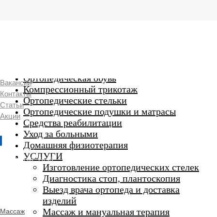
г. Люберцы,
Смирновская 18\20
Ежедневно 9:00 до 21:00
Ортопедические изделия
7 969 204 20 89
Ортопедическая обувь
Вакансии
Компрессионный трикотаж
Контакты
Ортопедические стельки
Статьи
Ортопедические подушки и матрасы
Акции
Средства реабилитации
Уход за больными
Домашняя физиотерапия
г. Люберцы
УСЛУГИ
Пн-Вс 9:00 - 20:45
Изготовление ортопедических стелек
Диагностика стоп, плантоскопия
Выезд врача ортопеда и доставка
ORTHO -
изделий
SALON
Ортопедический
Массаж и мануальная терапия
Массаж
салон