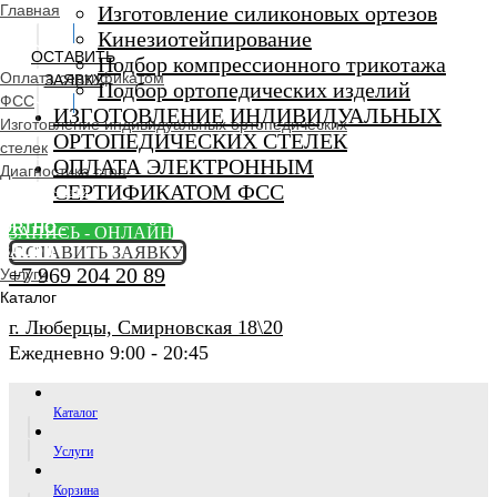
Главная
Изготовление силиконовых ортезов
Кинезиотейпирование
ОСТАВИТЬ
Подбор компрессионного трикотажа
Оплата сертификатом
ЗАЯВКУ
Подбор ортопедических изделий
ФСС
ИЗГОТОВЛЕНИЕ ИНДИВИДУАЛЬНЫХ
Изготовление индивидуальных ортопедических
ОРТОПЕДИЧЕСКИХ СТЕЛЕК
стелек
ОПЛАТА ЭЛЕКТРОННЫМ
Диагностика стоп
СЕРТИФИКАТОМ ФСС
Ортопедический
салон
ORTHO -
ЗАПИСЬ - ОНЛАЙН
SALON
ОСТАВИТЬ ЗАЯВКУ
+7 969 204 20 89
Услуги
Каталог
г. Люберцы, Смирновская 18\20
Ежедневно 9:00 - 20:45
Каталог
Услуги
Корзина