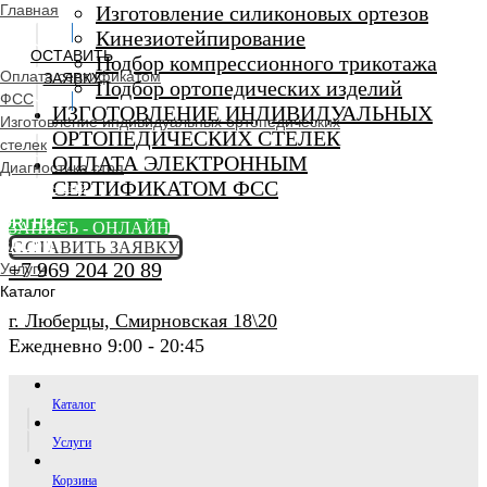
Главная
Изготовление силиконовых ортезов
Кинезиотейпирование
ОСТАВИТЬ
Подбор компрессионного трикотажа
Оплата сертификатом
ЗАЯВКУ
Подбор ортопедических изделий
ФСС
ИЗГОТОВЛЕНИЕ ИНДИВИДУАЛЬНЫХ
Изготовление индивидуальных ортопедических
ОРТОПЕДИЧЕСКИХ СТЕЛЕК
стелек
ОПЛАТА ЭЛЕКТРОННЫМ
Диагностика стоп
СЕРТИФИКАТОМ ФСС
Ортопедический
салон
ORTHO -
ЗАПИСЬ - ОНЛАЙН
SALON
ОСТАВИТЬ ЗАЯВКУ
+7 969 204 20 89
Услуги
Каталог
г. Люберцы, Смирновская 18\20
Ежедневно 9:00 - 20:45
Каталог
Услуги
Корзина