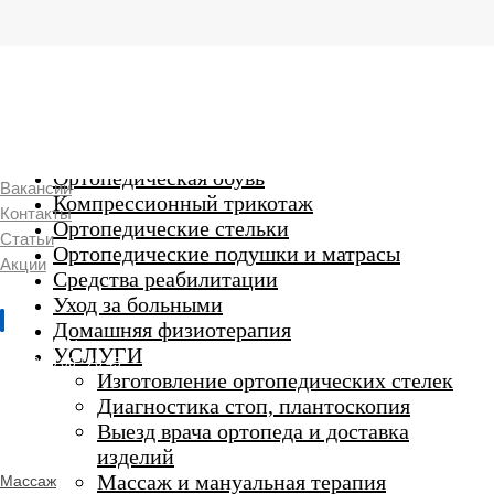
г. Люберцы,
Смирновская 18\20
Ежедневно 9:00 до 21:00
Ортопедические изделия
7 969 204 20 89
Ортопедическая обувь
Вакансии
Компрессионный трикотаж
Контакты
Ортопедические стельки
Статьи
Ортопедические подушки и матрасы
Акции
Средства реабилитации
Уход за больными
Домашняя физиотерапия
г. Люберцы
УСЛУГИ
Пн-Вс 9:00 - 20:45
Изготовление ортопедических стелек
Диагностика стоп, плантоскопия
Выезд врача ортопеда и доставка
ORTHO -
изделий
SALON
Ортопедический
Массаж и мануальная терапия
Массаж
салон