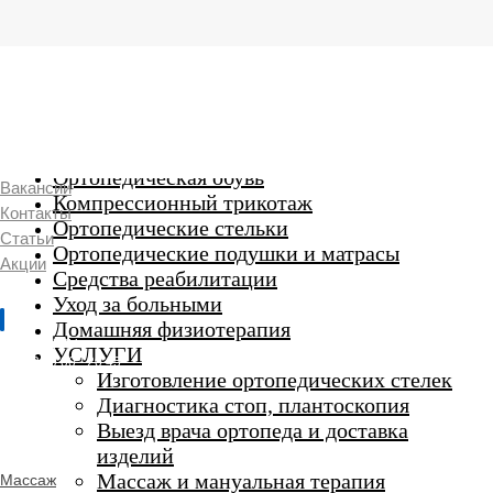
г. Люберцы,
Смирновская 18\20
Ежедневно 9:00 до 21:00
Ортопедические изделия
7 969 204 20 89
Ортопедическая обувь
Вакансии
Компрессионный трикотаж
Контакты
Ортопедические стельки
Статьи
Ортопедические подушки и матрасы
Акции
Средства реабилитации
Уход за больными
Домашняя физиотерапия
г. Люберцы
УСЛУГИ
Пн-Вс 9:00 - 20:45
Изготовление ортопедических стелек
Диагностика стоп, плантоскопия
Выезд врача ортопеда и доставка
ORTHO -
изделий
SALON
Ортопедический
Массаж и мануальная терапия
Массаж
салон