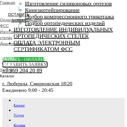
Главная
Изготовление силиконовых ортезов
Кинезиотейпирование
ОСТАВИТЬ
Подбор компрессионного трикотажа
Оплата сертификатом
ЗАЯВКУ
Подбор ортопедических изделий
ФСС
ИЗГОТОВЛЕНИЕ ИНДИВИДУАЛЬНЫХ
Изготовление индивидуальных ортопедических
ОРТОПЕДИЧЕСКИХ СТЕЛЕК
стелек
ОПЛАТА ЭЛЕКТРОННЫМ
Диагностика стоп
СЕРТИФИКАТОМ ФСС
Ортопедический
салон
ORTHO -
ЗАПИСЬ - ОНЛАЙН
SALON
ОСТАВИТЬ ЗАЯВКУ
+7 969 204 20 89
Услуги
Каталог
г. Люберцы, Смирновская 18\20
Ежедневно 9:00 - 20:45
Каталог
Услуги
Корзина