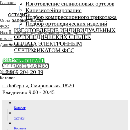
Главная
Изготовление силиконовых ортезов
Кинезиотейпирование
ОСТАВИТЬ
Подбор компрессионного трикотажа
Оплата сертификатом
ЗАЯВКУ
Подбор ортопедических изделий
ФСС
ИЗГОТОВЛЕНИЕ ИНДИВИДУАЛЬНЫХ
Изготовление индивидуальных ортопедических
ОРТОПЕДИЧЕСКИХ СТЕЛЕК
стелек
ОПЛАТА ЭЛЕКТРОННЫМ
Диагностика стоп
СЕРТИФИКАТОМ ФСС
Ортопедический
салон
ORTHO -
ЗАПИСЬ - ОНЛАЙН
SALON
ОСТАВИТЬ ЗАЯВКУ
+7 969 204 20 89
Услуги
Каталог
г. Люберцы, Смирновская 18\20
Ежедневно 9:00 - 20:45
Каталог
Услуги
Корзина