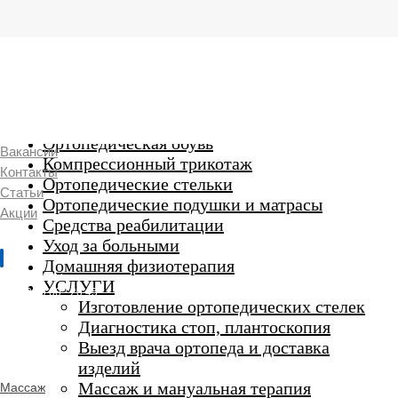
г. Люберцы,
Смирновская 18\20
Ежедневно 9:00 до 21:00
Ортопедические изделия
7 969 204 20 89
Ортопедическая обувь
Вакансии
Компрессионный трикотаж
Контакты
Ортопедические стельки
Статьи
Ортопедические подушки и матрасы
Акции
Средства реабилитации
Уход за больными
Домашняя физиотерапия
г. Люберцы
УСЛУГИ
Пн-Вс 9:00 - 20:45
Изготовление ортопедических стелек
Диагностика стоп, плантоскопия
Выезд врача ортопеда и доставка
ORTHO -
изделий
SALON
Ортопедический
Массаж и мануальная терапия
Массаж
салон