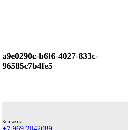
a9e0290c-b6f6-4027-833c-
96585c7b4fe5
Контакты
+7 969 2042089