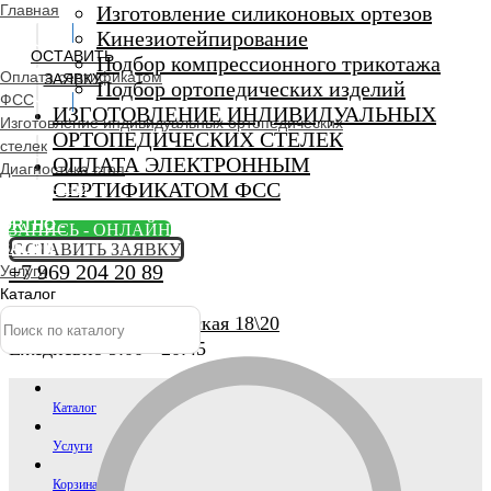
Главная
Изготовление силиконовых ортезов
Кинезиотейпирование
ОСТАВИТЬ
Подбор компрессионного трикотажа
Оплата сертификатом
ЗАЯВКУ
Подбор ортопедических изделий
ФСС
ИЗГОТОВЛЕНИЕ ИНДИВИДУАЛЬНЫХ
Изготовление индивидуальных ортопедических
ОРТОПЕДИЧЕСКИХ СТЕЛЕК
стелек
ОПЛАТА ЭЛЕКТРОННЫМ
Диагностика стоп
СЕРТИФИКАТОМ ФСС
Ортопедический
салон
ORTHO -
ЗАПИСЬ - ОНЛАЙН
SALON
ОСТАВИТЬ ЗАЯВКУ
+7 969 204 20 89
Услуги
Каталог
г. Люберцы, Смирновская 18\20
Ежедневно 9:00 - 20:45
Каталог
Услуги
Корзина