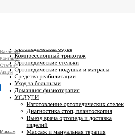
г. Люберцы,
Смирновская 18\20
Ежедневно 9:00 до 21:00
Ортопедические изделия
7 969 204 20 89
Ортопедическая обувь
Вакансии
Компрессионный трикотаж
Контакты
Ортопедические стельки
Статьи
Ортопедические подушки и матрасы
Акции
Средства реабилитации
Уход за больными
Домашняя физиотерапия
г. Люберцы
УСЛУГИ
Пн-Вс 9:00 - 20:45
Изготовление ортопедических стелек
Диагностика стоп, плантоскопия
Выезд врача ортопеда и доставка
ORTHO -
изделий
SALON
Ортопедический
Массаж и мануальная терапия
Массаж
салон