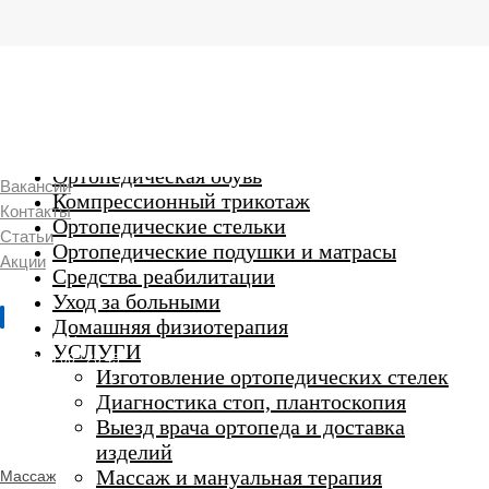
г. Люберцы,
Смирновская 18\20
Ежедневно 9:00 до 21:00
Ортопедические изделия
7 969 204 20 89
Ортопедическая обувь
Вакансии
Компрессионный трикотаж
Контакты
Ортопедические стельки
Статьи
Ортопедические подушки и матрасы
Акции
Средства реабилитации
Уход за больными
Домашняя физиотерапия
г. Люберцы
УСЛУГИ
Пн-Вс 9:00 - 20:45
Изготовление ортопедических стелек
Диагностика стоп, плантоскопия
Выезд врача ортопеда и доставка
ORTHO -
изделий
SALON
Ортопедический
Массаж и мануальная терапия
Массаж
салон