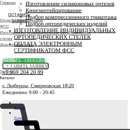
Главная
Изготовление силиконовых ортезов
Кинезиотейпирование
ОСТАВИТЬ
Подбор компрессионного трикотажа
Оплата сертификатом
ЗАЯВКУ
Подбор ортопедических изделий
ФСС
ИЗГОТОВЛЕНИЕ ИНДИВИДУАЛЬНЫХ
Изготовление индивидуальных ортопедических
ОРТОПЕДИЧЕСКИХ СТЕЛЕК
стелек
ОПЛАТА ЭЛЕКТРОННЫМ
Диагностика стоп
СЕРТИФИКАТОМ ФСС
Ортопедический
салон
ORTHO -
ЗАПИСЬ - ОНЛАЙН
SALON
ОСТАВИТЬ ЗАЯВКУ
+7 969 204 20 89
Услуги
Каталог
г. Люберцы, Смирновская 18\20
Ежедневно 9:00 - 20:45
Каталог
Услуги