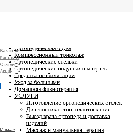
г. Люберцы,
Смирновская 18\20
Ежедневно 9:00 до 21:00
Ортопедические изделия
7 969 204 20 89
Ортопедическая обувь
Вакансии
Компрессионный трикотаж
Контакты
Ортопедические стельки
Статьи
Ортопедические подушки и матрасы
Акции
Средства реабилитации
Уход за больными
Домашняя физиотерапия
г. Люберцы
УСЛУГИ
Пн-Вс 9:00 - 20:45
Изготовление ортопедических стелек
Диагностика стоп, плантоскопия
Выезд врача ортопеда и доставка
ORTHO -
изделий
SALON
Ортопедический
Массаж и мануальная терапия
Массаж
салон