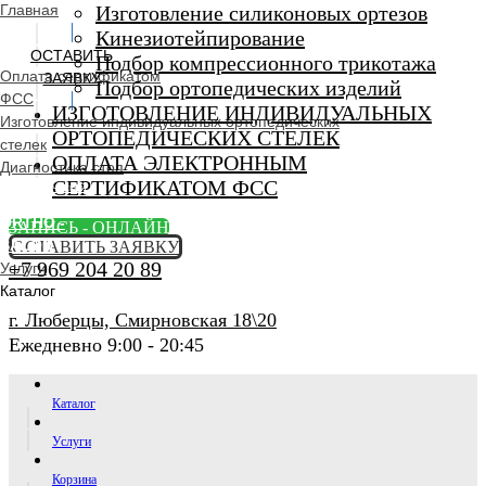
Главная
Изготовление силиконовых ортезов
Кинезиотейпирование
ОСТАВИТЬ
Подбор компрессионного трикотажа
Оплата сертификатом
ЗАЯВКУ
Подбор ортопедических изделий
ФСС
ИЗГОТОВЛЕНИЕ ИНДИВИДУАЛЬНЫХ
Изготовление индивидуальных ортопедических
ОРТОПЕДИЧЕСКИХ СТЕЛЕК
стелек
ОПЛАТА ЭЛЕКТРОННЫМ
Диагностика стоп
СЕРТИФИКАТОМ ФСС
Ортопедический
салон
ORTHO -
ЗАПИСЬ - ОНЛАЙН
SALON
ОСТАВИТЬ ЗАЯВКУ
+7 969 204 20 89
Услуги
Каталог
г. Люберцы, Смирновская 18\20
Ежедневно 9:00 - 20:45
Каталог
Услуги
Корзина