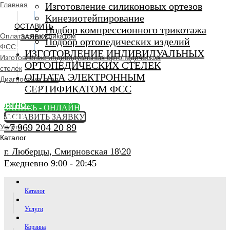
Главная
Изготовление силиконовых ортезов
Кинезиотейпирование
ОСТАВИТЬ
Подбор компрессионного трикотажа
Оплата сертификатом
ЗАЯВКУ
Подбор ортопедических изделий
ФСС
ИЗГОТОВЛЕНИЕ ИНДИВИДУАЛЬНЫХ
Изготовление индивидуальных ортопедических
ОРТОПЕДИЧЕСКИХ СТЕЛЕК
стелек
ОПЛАТА ЭЛЕКТРОННЫМ
Диагностика стоп
СЕРТИФИКАТОМ ФСС
Ортопедический
салон
ORTHO -
ЗАПИСЬ - ОНЛАЙН
SALON
ОСТАВИТЬ ЗАЯВКУ
+7 969 204 20 89
Услуги
Каталог
г. Люберцы, Смирновская 18\20
Ежедневно 9:00 - 20:45
Каталог
Услуги
Корзина