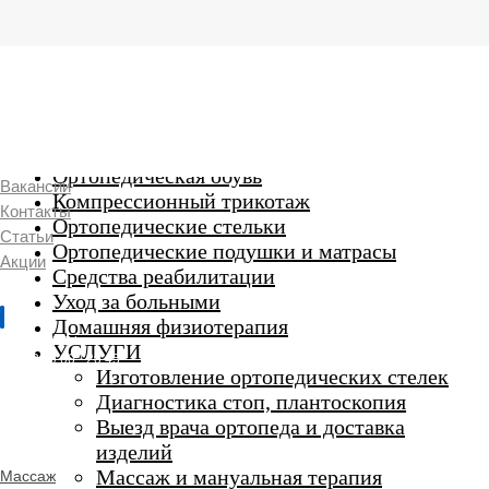
г. Люберцы,
Смирновская 18\20
Ежедневно 9:00 до 21:00
Ортопедические изделия
7 969 204 20 89
Ортопедическая обувь
Вакансии
Компрессионный трикотаж
Контакты
Ортопедические стельки
Статьи
Ортопедические подушки и матрасы
Акции
Средства реабилитации
Уход за больными
Домашняя физиотерапия
г. Люберцы
УСЛУГИ
Пн-Вс 9:00 - 20:45
Изготовление ортопедических стелек
Диагностика стоп, плантоскопия
Выезд врача ортопеда и доставка
ORTHO -
изделий
SALON
Ортопедический
Массаж и мануальная терапия
Массаж
салон