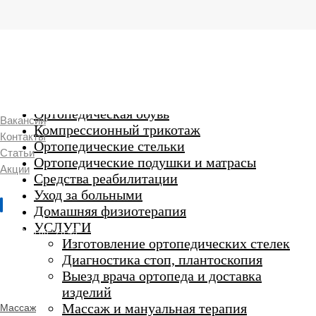
г. Люберцы,
Смирновская 18\20
Ежедневно 9:00 до 21:00
Ортопедические изделия
7 969 204 20 89
Ортопедическая обувь
Вакансии
Компрессионный трикотаж
Контакты
Ортопедические стельки
Статьи
Ортопедические подушки и матрасы
Акции
Средства реабилитации
Уход за больными
Домашняя физиотерапия
г. Люберцы
УСЛУГИ
Пн-Вс 9:00 - 20:45
Изготовление ортопедических стелек
Диагностика стоп, плантоскопия
Выезд врача ортопеда и доставка
ORTHO -
изделий
SALON
Ортопедический
Массаж и мануальная терапия
Массаж
салон