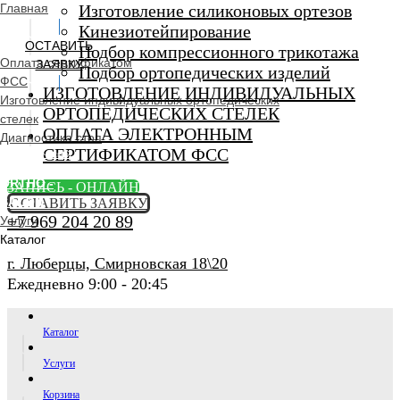
Главная
Изготовление силиконовых ортезов
Кинезиотейпирование
ОСТАВИТЬ
Подбор компрессионного трикотажа
Оплата сертификатом
ЗАЯВКУ
Подбор ортопедических изделий
ФСС
ИЗГОТОВЛЕНИЕ ИНДИВИДУАЛЬНЫХ
Изготовление индивидуальных ортопедических
ОРТОПЕДИЧЕСКИХ СТЕЛЕК
стелек
ОПЛАТА ЭЛЕКТРОННЫМ
Диагностика стоп
СЕРТИФИКАТОМ ФСС
Ортопедический
салон
ORTHO -
ЗАПИСЬ - ОНЛАЙН
SALON
ОСТАВИТЬ ЗАЯВКУ
+7 969 204 20 89
Услуги
Каталог
г. Люберцы, Смирновская 18\20
Ежедневно 9:00 - 20:45
Каталог
Услуги
Корзина