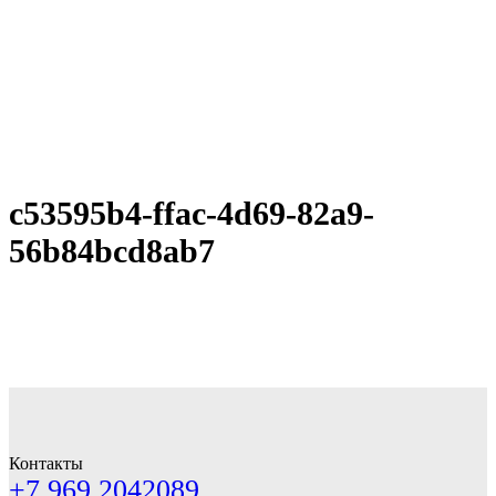
c53595b4-ffac-4d69-82a9-
56b84bcd8ab7
Контакты
+7 969 2042089