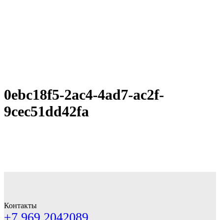
0ebc18f5-2ac4-4ad7-ac2f-
9cec51dd42fa
Контакты
+7 969 2042089