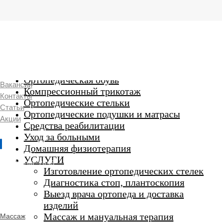
г. Люберцы,
Смирновская 18\20
Ежедневно 9:00 до 21:00
Ортопедические изделия
7 969 204 20 89
Ортопедическая обувь
Вакансии
Компрессионный трикотаж
Контакты
Ортопедические стельки
Статьи
Ортопедические подушки и матрасы
Акции
Средства реабилитации
Уход за больными
Домашняя физиотерапия
г. Люберцы
УСЛУГИ
Пн-Вс 9:00 - 20:45
Изготовление ортопедических стелек
Диагностика стоп, плантоскопия
Выезд врача ортопеда и доставка
ORTHO -
изделий
SALON
Ортопедический
Массаж и мануальная терапия
Массаж
салон