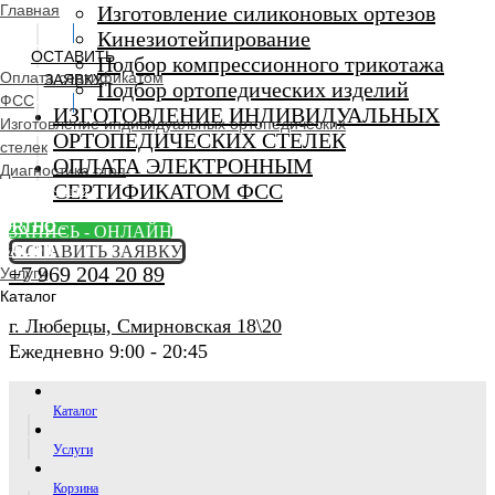
Главная
Изготовление силиконовых ортезов
Кинезиотейпирование
ОСТАВИТЬ
Подбор компрессионного трикотажа
Оплата сертификатом
ЗАЯВКУ
Подбор ортопедических изделий
ФСС
ИЗГОТОВЛЕНИЕ ИНДИВИДУАЛЬНЫХ
Изготовление индивидуальных ортопедических
ОРТОПЕДИЧЕСКИХ СТЕЛЕК
стелек
ОПЛАТА ЭЛЕКТРОННЫМ
Диагностика стоп
СЕРТИФИКАТОМ ФСС
Ортопедический
салон
ORTHO -
ЗАПИСЬ - ОНЛАЙН
SALON
ОСТАВИТЬ ЗАЯВКУ
+7 969 204 20 89
Услуги
Каталог
г. Люберцы, Смирновская 18\20
Ежедневно 9:00 - 20:45
Каталог
Услуги
Корзина