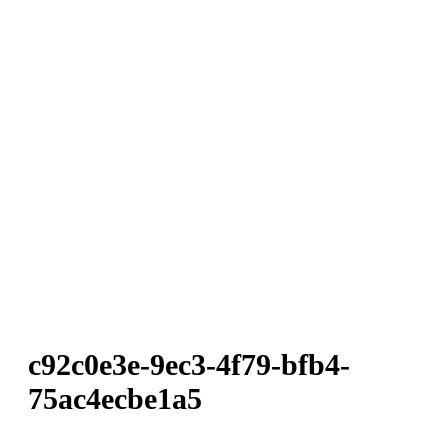
c92c0e3e-9ec3-4f79-bfb4-
75ac4ecbe1a5