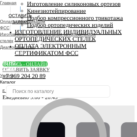
Главная
Изготовление силиконовых ортезов
Кинезиотейпирование
ОСТАВИТЬ
Подбор компрессионного трикотажа
Оплата сертификатом
ЗАЯВКУ
Подбор ортопедических изделий
ФСС
ИЗГОТОВЛЕНИЕ ИНДИВИДУАЛЬНЫХ
Изготовление индивидуальных ортопедических
ОРТОПЕДИЧЕСКИХ СТЕЛЕК
стелек
ОПЛАТА ЭЛЕКТРОННЫМ
Диагностика стоп
СЕРТИФИКАТОМ ФСС
Ортопедический
салон
ORTHO -
ЗАПИСЬ - ОНЛАЙН
SALON
ОСТАВИТЬ ЗАЯВКУ
+7 969 204 20 89
Услуги
Каталог
г. Люберцы, Смирновская 18\20
Ежедневно 9:00 - 20:45