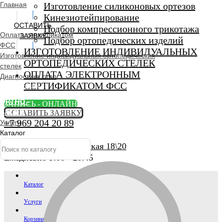
Главная
Изготовление силиконовых ортезов
Кинезиотейпирование
ОСТАВИТЬ
Подбор компрессионного трикотажа
Оплата сертификатом
ЗАЯВКУ
Подбор ортопедических изделий
ФСС
ИЗГОТОВЛЕНИЕ ИНДИВИДУАЛЬНЫХ
Изготовление индивидуальных ортопедических
ОРТОПЕДИЧЕСКИХ СТЕЛЕК
стелек
ОПЛАТА ЭЛЕКТРОННЫМ
Диагностика стоп
СЕРТИФИКАТОМ ФСС
Ортопедический
салон
ORTHO -
ЗАПИСЬ - ОНЛАЙН
SALON
ОСТАВИТЬ ЗАЯВКУ
+7 969 204 20 89
Услуги
Каталог
г. Люберцы, Смирновская 18\20
Ежедневно 9:00 - 20:45
Каталог
Услуги
Корзина