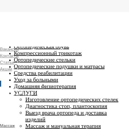
г. Люберцы,
Смирновская 18\20
Ежедневно 9:00 до 21:00
Ортопедические изделия
7 969 204 20 89
Ортопедическая обувь
Вакансии
Компрессионный трикотаж
Контакты
Ортопедические стельки
Статьи
Ортопедические подушки и матрасы
Акции
Средства реабилитации
Уход за больными
Домашняя физиотерапия
г. Люберцы
УСЛУГИ
Пн-Вс 9:00 - 20:45
Изготовление ортопедических стелек
Диагностика стоп, плантоскопия
Выезд врача ортопеда и доставка
ORTHO -
изделий
SALON
Ортопедический
Массаж и мануальная терапия
Массаж
салон