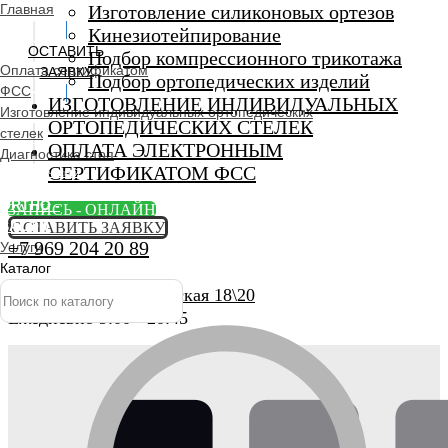
Главная
Изготовление силиконовых ортезов
Кинезиотейпирование
ОСТАВИТЬ
Подбор компрессионного трикотажа
Оплата сертификатом
ЗАЯВКУ
Подбор ортопедических изделий
ФСС
ИЗГОТОВЛЕНИЕ ИНДИВИДУАЛЬНЫХ
Изготовление индивидуальных ортопедических
ОРТОПЕДИЧЕСКИХ СТЕЛЕК
стелек
ОПЛАТА ЭЛЕКТРОННЫМ
Диагностика стоп
СЕРТИФИКАТОМ ФСС
Ортопедический
салон
ORTHO -
ЗАПИСЬ - ОНЛАЙН
SALON
ОСТАВИТЬ ЗАЯВКУ
+7 969 204 20 89
Услуги
Каталог
г. Люберцы, Смирновская 18\20
Ежедневно 9:00 - 20:45