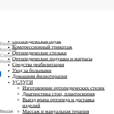
г. Люберцы,
Смирновская 18\20
Ежедневно 9:00 до 21:00
Ортопедические изделия
7 969 204 20 89
Ортопедическая обувь
Вакансии
Компрессионный трикотаж
Контакты
Ортопедические стельки
Статьи
Ортопедические подушки и матрасы
Акции
Средства реабилитации
Уход за больными
Домашняя физиотерапия
г. Люберцы
УСЛУГИ
Пн-Вс 9:00 - 20:45
Изготовление ортопедических стелек
Диагностика стоп, плантоскопия
Выезд врача ортопеда и доставка
ORTHO -
изделий
SALON
Ортопедический
Массаж и мануальная терапия
Массаж
салон