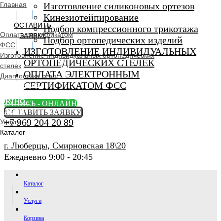
Главная
Изготовление силиконовых ортезов
Кинезиотейпирование
ОСТАВИТЬ
Подбор компрессионного трикотажа
Оплата сертификатом
ЗАЯВКУ
Подбор ортопедических изделий
ФСС
ИЗГОТОВЛЕНИЕ ИНДИВИДУАЛЬНЫХ
Изготовление индивидуальных ортопедических
ОРТОПЕДИЧЕСКИХ СТЕЛЕК
стелек
ОПЛАТА ЭЛЕКТРОННЫМ
Диагностика стоп
СЕРТИФИКАТОМ ФСС
Ортопедический
салон
ORTHO -
ЗАПИСЬ - ОНЛАЙН
SALON
ОСТАВИТЬ ЗАЯВКУ
+7 969 204 20 89
Услуги
Каталог
г. Люберцы, Смирновская 18\20
Ежедневно 9:00 - 20:45
Каталог
Услуги
Корзина