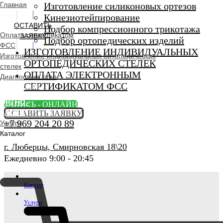
Главная
Изготовление силиконовых ортезов
Кинезиотейпирование
ОСТАВИТЬ
Подбор компрессионного трикотажа
Оплата сертификатом
ЗАЯВКУ
Подбор ортопедических изделий
ФСС
ИЗГОТОВЛЕНИЕ ИНДИВИДУАЛЬНЫХ
Изготовление индивидуальных ортопедических
ОРТОПЕДИЧЕСКИХ СТЕЛЕК
стелек
ОПЛАТА ЭЛЕКТРОННЫМ
Диагностика стоп
СЕРТИФИКАТОМ ФСС
Ортопедический
салон
ORTHO -
ЗАПИСЬ - ОНЛАЙН
SALON
ОСТАВИТЬ ЗАЯВКУ
+7 969 204 20 89
Услуги
Каталог
г. Люберцы, Смирновская 18\20
Ежедневно 9:00 - 20:45
Каталог
Услуги