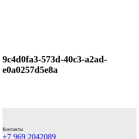
9c4d0fa3-573d-40c3-a2ad-
e0a0257d5e8a
Контакты
+7 969 2042089