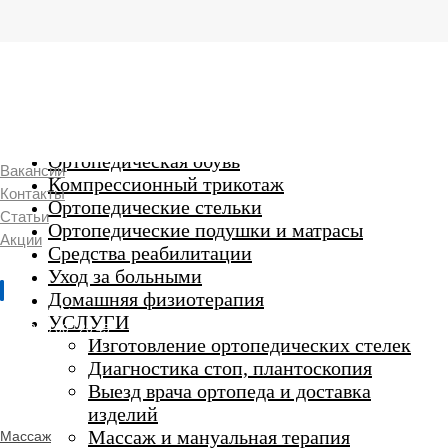
г. Люберцы,
Смирновская 18\20
Ежедневно 9:00 до 21:00
Ортопедические изделия
7 969 204 20 89
Ортопедическая обувь
Вакансии
Компрессионный трикотаж
Контакты
Ортопедические стельки
Статьи
Ортопедические подушки и матрасы
Акции
Средства реабилитации
Уход за больными
Домашняя физиотерапия
г. Люберцы
УСЛУГИ
Пн-Вс 9:00 - 20:45
Изготовление ортопедических стелек
Диагностика стоп, плантоскопия
Выезд врача ортопеда и доставка
ORTHO -
изделий
SALON
Ортопедический
Массаж и мануальная терапия
Массаж
салон