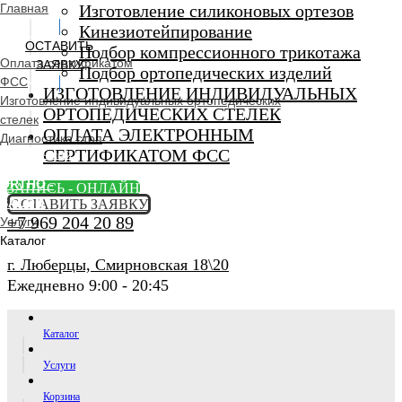
Главная
Изготовление силиконовых ортезов
Кинезиотейпирование
ОСТАВИТЬ
Подбор компрессионного трикотажа
Оплата сертификатом
ЗАЯВКУ
Подбор ортопедических изделий
ФСС
ИЗГОТОВЛЕНИЕ ИНДИВИДУАЛЬНЫХ
Изготовление индивидуальных ортопедических
ОРТОПЕДИЧЕСКИХ СТЕЛЕК
стелек
ОПЛАТА ЭЛЕКТРОННЫМ
Диагностика стоп
СЕРТИФИКАТОМ ФСС
Ортопедический
салон
ORTHO -
ЗАПИСЬ - ОНЛАЙН
SALON
ОСТАВИТЬ ЗАЯВКУ
+7 969 204 20 89
Услуги
Каталог
г. Люберцы, Смирновская 18\20
Ежедневно 9:00 - 20:45
Каталог
Услуги
Корзина