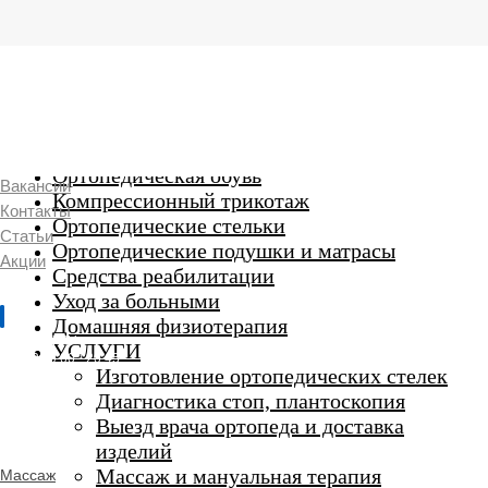
г. Люберцы,
Смирновская 18\20
Ежедневно 9:00 до 21:00
Ортопедические изделия
7 969 204 20 89
Ортопедическая обувь
Вакансии
Компрессионный трикотаж
Контакты
Ортопедические стельки
Статьи
Ортопедические подушки и матрасы
Акции
Средства реабилитации
Уход за больными
Домашняя физиотерапия
г. Люберцы
УСЛУГИ
Пн-Вс 9:00 - 20:45
Изготовление ортопедических стелек
Диагностика стоп, плантоскопия
Выезд врача ортопеда и доставка
ORTHO -
изделий
SALON
Ортопедический
Массаж и мануальная терапия
Массаж
салон