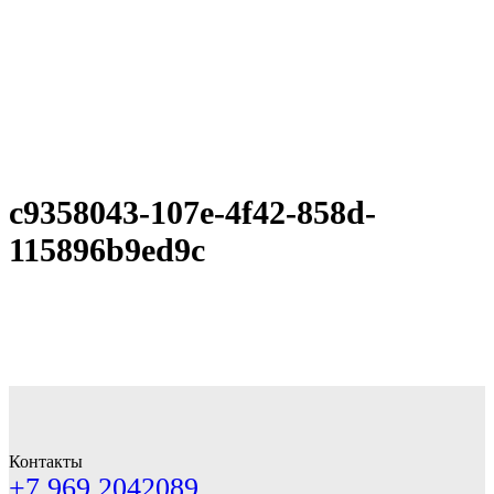
c9358043-107e-4f42-858d-
115896b9ed9c
Контакты
+7 969 2042089