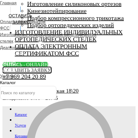
Главная
Изготовление силиконовых ортезов
Кинезиотейпирование
ОСТАВИТЬ
Подбор компрессионного трикотажа
Оплата сертификатом
ЗАЯВКУ
Подбор ортопедических изделий
ФСС
ИЗГОТОВЛЕНИЕ ИНДИВИДУАЛЬНЫХ
Изготовление индивидуальных ортопедических
ОРТОПЕДИЧЕСКИХ СТЕЛЕК
стелек
ОПЛАТА ЭЛЕКТРОННЫМ
Диагностика стоп
СЕРТИФИКАТОМ ФСС
Ортопедический
салон
ORTHO -
ЗАПИСЬ - ОНЛАЙН
SALON
ОСТАВИТЬ ЗАЯВКУ
+7 969 204 20 89
Услуги
Каталог
г. Люберцы, Смирновская 18\20
Ежедневно 9:00 - 20:45
Каталог
Услуги
Корзина