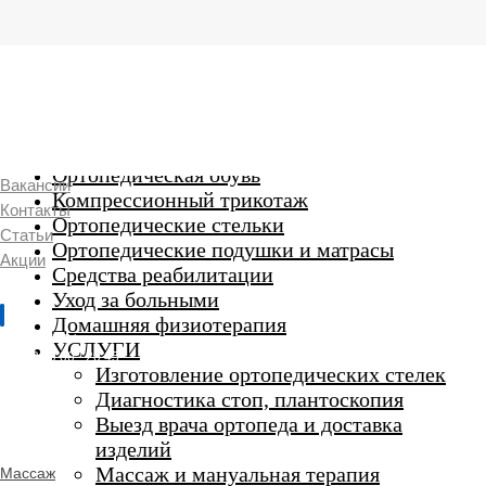
г. Люберцы,
Смирновская 18\20
Ежедневно 9:00 до 21:00
Ортопедические изделия
7 969 204 20 89
Ортопедическая обувь
Вакансии
Компрессионный трикотаж
Контакты
Ортопедические стельки
Статьи
Ортопедические подушки и матрасы
Акции
Средства реабилитации
Уход за больными
Домашняя физиотерапия
г. Люберцы
УСЛУГИ
Пн-Вс 9:00 - 20:45
Изготовление ортопедических стелек
Диагностика стоп, плантоскопия
Выезд врача ортопеда и доставка
ORTHO -
изделий
SALON
Ортопедический
Массаж и мануальная терапия
Массаж
салон