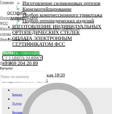
Главная
Изготовление силиконовых ортезов
Кинезиотейпирование
ОСТАВИТЬ
Подбор компрессионного трикотажа
Оплата сертификатом
ЗАЯВКУ
Подбор ортопедических изделий
ФСС
ИЗГОТОВЛЕНИЕ ИНДИВИДУАЛЬНЫХ
Изготовление индивидуальных ортопедических
ОРТОПЕДИЧЕСКИХ СТЕЛЕК
стелек
ОПЛАТА ЭЛЕКТРОННЫМ
Диагностика стоп
СЕРТИФИКАТОМ ФСС
Ортопедический
салон
ORTHO -
ЗАПИСЬ - ОНЛАЙН
SALON
ОСТАВИТЬ ЗАЯВКУ
+7 969 204 20 89
Услуги
Каталог
г. Люберцы, Смирновская 18\20
Ежедневно 9:00 - 20:45
Каталог
Услуги
Корзина