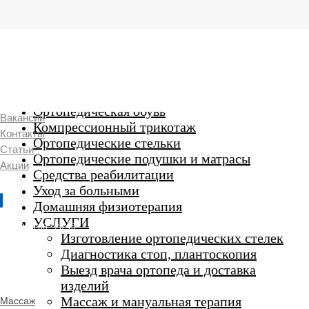
г. Люберцы,
Смирновская 18\20
Ежедневно 9:00 до 21:00
Ортопедические изделия
7 969 204 20 89
Ортопедическая обувь
Вакансии
Компрессионный трикотаж
Контакты
Ортопедические стельки
Статьи
Ортопедические подушки и матрасы
Акции
Средства реабилитации
Уход за больными
Домашняя физиотерапия
г. Люберцы
УСЛУГИ
Пн-Вс 9:00 - 20:45
Изготовление ортопедических стелек
Диагностика стоп, плантоскопия
Выезд врача ортопеда и доставка
ORTHO -
изделий
SALON
Ортопедический
Массаж и мануальная терапия
Массаж
салон