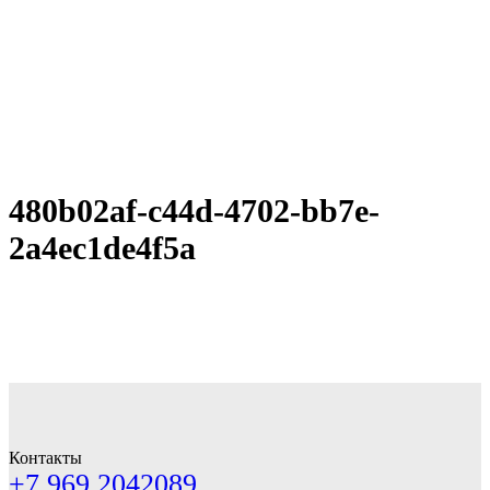
480b02af-c44d-4702-bb7e-
2a4ec1de4f5a
Контакты
+7 969 2042089