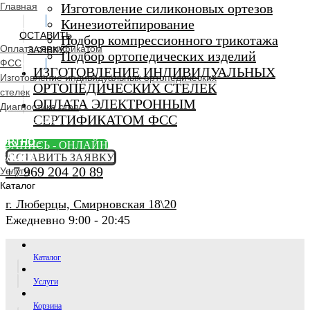
Главная
Изготовление силиконовых ортезов
Кинезиотейпирование
ОСТАВИТЬ
Подбор компрессионного трикотажа
Оплата сертификатом
ЗАЯВКУ
Подбор ортопедических изделий
ФСС
ИЗГОТОВЛЕНИЕ ИНДИВИДУАЛЬНЫХ
Изготовление индивидуальных ортопедических
ОРТОПЕДИЧЕСКИХ СТЕЛЕК
стелек
ОПЛАТА ЭЛЕКТРОННЫМ
Диагностика стоп
СЕРТИФИКАТОМ ФСС
Ортопедический
салон
ORTHO -
ЗАПИСЬ - ОНЛАЙН
SALON
ОСТАВИТЬ ЗАЯВКУ
+7 969 204 20 89
Услуги
Каталог
г. Люберцы, Смирновская 18\20
Ежедневно 9:00 - 20:45
Каталог
Услуги
Корзина