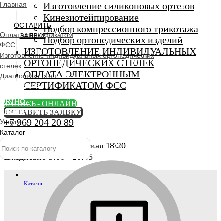
Главная
Изготовление силиконовых ортезов
Кинезиотейпирование
ОСТАВИТЬ
Подбор компрессионного трикотажа
Оплата сертификатом
ЗАЯВКУ
Подбор ортопедических изделий
ФСС
ИЗГОТОВЛЕНИЕ ИНДИВИДУАЛЬНЫХ
Изготовление индивидуальных ортопедических
ОРТОПЕДИЧЕСКИХ СТЕЛЕК
стелек
ОПЛАТА ЭЛЕКТРОННЫМ
Диагностика стоп
СЕРТИФИКАТОМ ФСС
Ортопедический
салон
ORTHO -
ЗАПИСЬ - ОНЛАЙН
SALON
ОСТАВИТЬ ЗАЯВКУ
+7 969 204 20 89
Услуги
Каталог
г. Люберцы, Смирновская 18\20
Ежедневно 9:00 - 20:45
Каталог