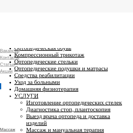
г. Люберцы,
Смирновская 18\20
Ежедневно 9:00 до 21:00
Ортопедические изделия
7 969 204 20 89
Ортопедическая обувь
Вакансии
Компрессионный трикотаж
Контакты
Ортопедические стельки
Статьи
Ортопедические подушки и матрасы
Акции
Средства реабилитации
Уход за больными
Домашняя физиотерапия
г. Люберцы
УСЛУГИ
Пн-Вс 9:00 - 20:45
Изготовление ортопедических стелек
Диагностика стоп, плантоскопия
Выезд врача ортопеда и доставка
ORTHO -
изделий
SALON
Ортопедический
Массаж и мануальная терапия
Массаж
салон