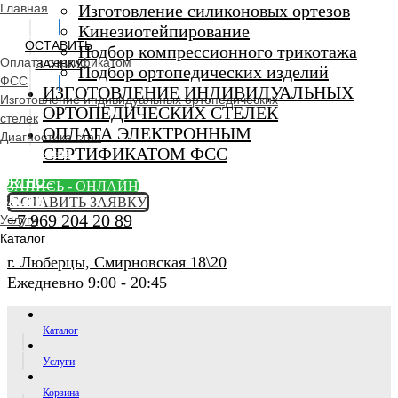
Главная
Изготовление силиконовых ортезов
Кинезиотейпирование
ОСТАВИТЬ
Подбор компрессионного трикотажа
Оплата сертификатом
ЗАЯВКУ
Подбор ортопедических изделий
ФСС
ИЗГОТОВЛЕНИЕ ИНДИВИДУАЛЬНЫХ
Изготовление индивидуальных ортопедических
ОРТОПЕДИЧЕСКИХ СТЕЛЕК
стелек
ОПЛАТА ЭЛЕКТРОННЫМ
Диагностика стоп
СЕРТИФИКАТОМ ФСС
Ортопедический
салон
ORTHO -
ЗАПИСЬ - ОНЛАЙН
SALON
ОСТАВИТЬ ЗАЯВКУ
+7 969 204 20 89
Услуги
Каталог
г. Люберцы, Смирновская 18\20
Ежедневно 9:00 - 20:45
Каталог
Услуги
Корзина