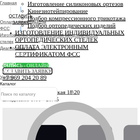
Главная
Изготовление силиконовых ортезов
Кинезиотейпирование
ОСТАВИТЬ
Подбор компрессионного трикотажа
Оплата сертификатом
ЗАЯВКУ
Подбор ортопедических изделий
ФСС
ИЗГОТОВЛЕНИЕ ИНДИВИДУАЛЬНЫХ
Изготовление индивидуальных ортопедических
ОРТОПЕДИЧЕСКИХ СТЕЛЕК
стелек
ОПЛАТА ЭЛЕКТРОННЫМ
Диагностика стоп
СЕРТИФИКАТОМ ФСС
Ортопедический
салон
ORTHO -
ЗАПИСЬ - ОНЛАЙН
SALON
ОСТАВИТЬ ЗАЯВКУ
+7 969 204 20 89
Услуги
Каталог
г. Люберцы, Смирновская 18\20
Ежедневно 9:00 - 20:45