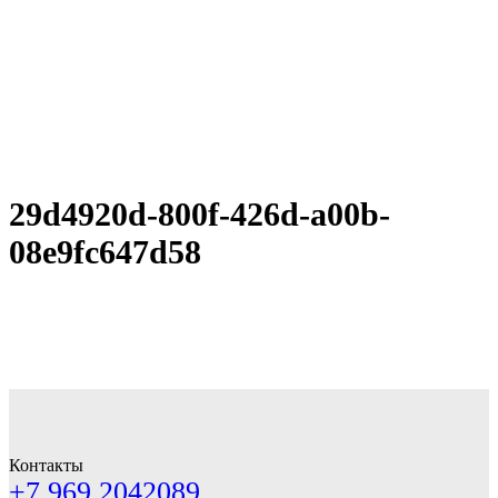
29d4920d-800f-426d-a00b-
08e9fc647d58
Контакты
+7 969 2042089