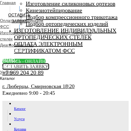
Главная
Изготовление силиконовых ортезов
Кинезиотейпирование
ОСТАВИТЬ
Подбор компрессионного трикотажа
Оплата сертификатом
ЗАЯВКУ
Подбор ортопедических изделий
ФСС
ИЗГОТОВЛЕНИЕ ИНДИВИДУАЛЬНЫХ
Изготовление индивидуальных ортопедических
ОРТОПЕДИЧЕСКИХ СТЕЛЕК
стелек
ОПЛАТА ЭЛЕКТРОННЫМ
Диагностика стоп
СЕРТИФИКАТОМ ФСС
Ортопедический
салон
ORTHO -
ЗАПИСЬ - ОНЛАЙН
SALON
ОСТАВИТЬ ЗАЯВКУ
+7 969 204 20 89
Услуги
Каталог
г. Люберцы, Смирновская 18\20
Ежедневно 9:00 - 20:45
Каталог
Услуги
Корзина