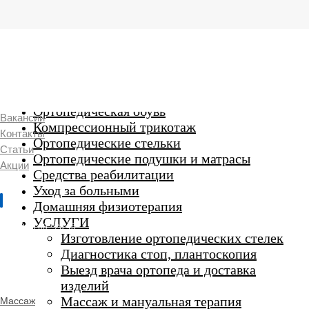
г. Люберцы,
Смирновская 18\20
Ежедневно 9:00 до 21:00
Ортопедические изделия
7 969 204 20 89
Ортопедическая обувь
Вакансии
Компрессионный трикотаж
Контакты
Ортопедические стельки
Статьи
Ортопедические подушки и матрасы
Акции
Средства реабилитации
Уход за больными
Домашняя физиотерапия
г. Люберцы
УСЛУГИ
Пн-Вс 9:00 - 20:45
Изготовление ортопедических стелек
Диагностика стоп, плантоскопия
Выезд врача ортопеда и доставка
ORTHO -
изделий
SALON
Ортопедический
Массаж и мануальная терапия
Массаж
салон